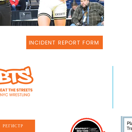
INCIDENT REPORT FORM
КТО МЫ ЕСТЬ
УЧИ
О нас
Про
Сотрудники
Собы
Карьера
Ново
РЕГИСТР