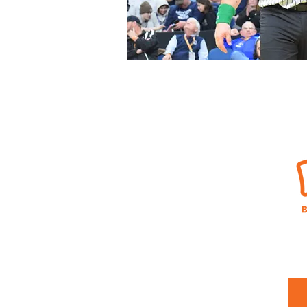
Победите улицы
Вниманию: Брендан Бакли
6 Лонгвью Драйв
Холмдел, Нью-Джерси 0773
3
(212) 777-5702